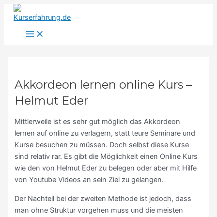
Main
Zum
S
Menu
Inhalt
u
springen
c
h
e
n
Akkordeon lernen online Kurs –
n
Helmut Eder
a
c
Mittlerweile ist es sehr gut möglich das Akkordeon
h
lernen auf online zu verlagern, statt teure Seminare und
Kurse besuchen zu müssen. Doch selbst diese Kurse
:
sind relativ rar. Es gibt die Möglichkeit einen Online Kurs
wie den von Helmut Eder zu belegen oder aber mit Hilfe
von Youtube Videos an sein Ziel zu gelangen.
Der Nachteil bei der zweiten Methode ist jedoch, dass
man ohne Struktur vorgehen muss und die meisten