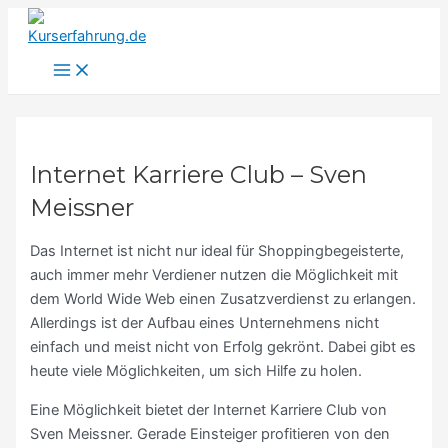
Main
Zum
S
Menu
Inhalt
u
springen
c
h
e
n
Internet Karriere Club – Sven
n
Meissner
a
c
Das Internet ist nicht nur ideal für Shoppingbegeisterte,
h
auch immer mehr Verdiener nutzen die Möglichkeit mit
dem World Wide Web einen Zusatzverdienst zu erlangen.
:
Allerdings ist der Aufbau eines Unternehmens nicht
einfach und meist nicht von Erfolg gekrönt. Dabei gibt es
heute viele Möglichkeiten, um sich Hilfe zu holen.
Eine Möglichkeit bietet der Internet Karriere Club von
Sven Meissner. Gerade Einsteiger profitieren von den