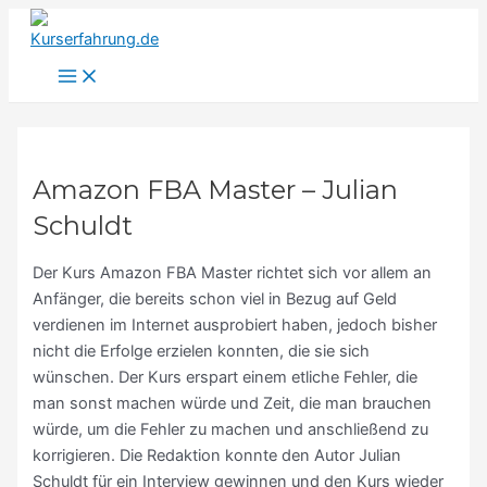
Main
Zum
S
Menu
Inhalt
u
springen
c
h
e
n
Amazon FBA Master – Julian
n
Schuldt
a
c
Der Kurs Amazon FBA Master richtet sich vor allem an
h
Anfänger, die bereits schon viel in Bezug auf Geld
verdienen im Internet ausprobiert haben, jedoch bisher
:
nicht die Erfolge erzielen konnten, die sie sich
wünschen. Der Kurs erspart einem etliche Fehler, die
man sonst machen würde und Zeit, die man brauchen
würde, um die Fehler zu machen und anschließend zu
korrigieren. Die Redaktion konnte den Autor Julian
Schuldt für ein Interview gewinnen und den Kurs wieder