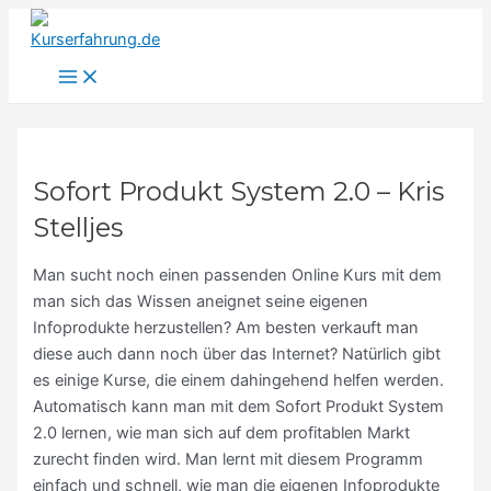
Main
Zum
S
Menu
Inhalt
u
springen
c
h
e
n
Sofort Produkt System 2.0 – Kris
n
Stelljes
a
c
Man sucht noch einen passenden Online Kurs mit dem
h
man sich das Wissen aneignet seine eigenen
Infoprodukte herzustellen? Am besten verkauft man
:
diese auch dann noch über das Internet? Natürlich gibt
es einige Kurse, die einem dahingehend helfen werden.
Automatisch kann man mit dem Sofort Produkt System
2.0 lernen, wie man sich auf dem profitablen Markt
zurecht finden wird. Man lernt mit diesem Programm
einfach und schnell, wie man die eigenen Infoprodukte