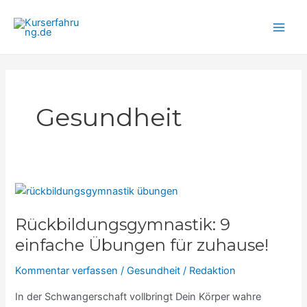
Zum
Main
Inhalt
Men
springen
Gesundheit
Rückbildungsgymnastik:
9
Rückbildungsgymnastik: 9
einfache
Übungen
einfache Übungen für zuhause!
für
Kommentar verfassen
/
Gesundheit
/
Redaktion
zuhause!
In der Schwangerschaft vollbringt Dein Körper wahre